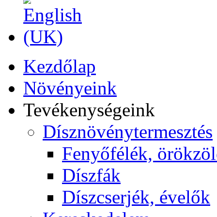
Kezdőlap
Növényeink
Tevékenységeink
Dísznövénytermesztés
Fenyőfélék, örökzö
Díszfák
Díszcserjék, évelők