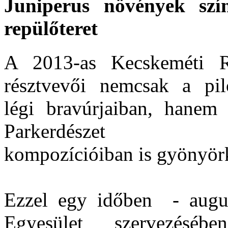
Juniperus növények szín
repülőteret
A 2013-as Kecskeméti R
résztvevői nemcsak a pil
légi bravúrjaiban, hanem
Parkerdészet dí
kompozícióiban is gyönyörk
Ezzel egy időben - augu
Egyesület szervezéséb