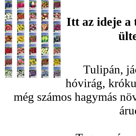
Itt az ideje 
ült
Tulipán, já
hóvirág, króku
még számos hagymás növé
áru