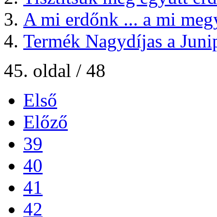
A mi erdőnk ... a mi meg
Termék Nagydíjas a Juni
45. oldal / 48
Első
Előző
39
40
41
42