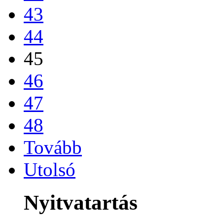
43
44
45
46
47
48
Tovább
Utolsó
Nyitvatartás