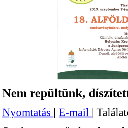
Nem repültünk, díszíte
Nyomtatás
|
E-mail
| Talála