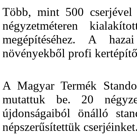
Több, mint 500 cserjével
négyzetméteren kialakít
megépítéséhez. A hazai 
növényekből profi kertépítő
A Magyar Termék Standon
mutattuk be. 20 négyze
újdonságaiból önálló stand
népszerűsítettük cserjéinket