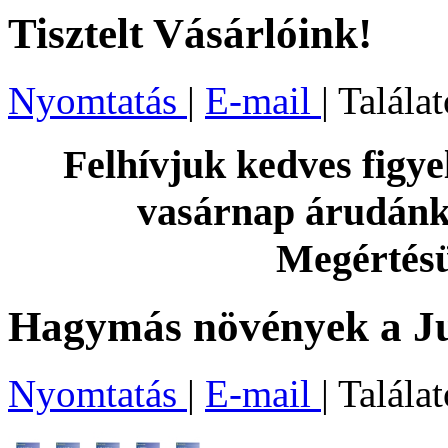
Tisztelt Vásárlóink!
Nyomtatás
|
E-mail
| Talála
Felhívjuk kedves figye
vasárnap árudánk l
Megértésü
Hagymás növények a J
Nyomtatás
|
E-mail
| Talála