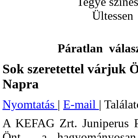
Tegye színess
Ültessen
Páratlan válas
Sok szeretettel várjuk Ö
Napra
Nyomtatás
|
E-mail
| Talála
A KEFAG Zrt. Juniperus Par
Önt a hagyományos