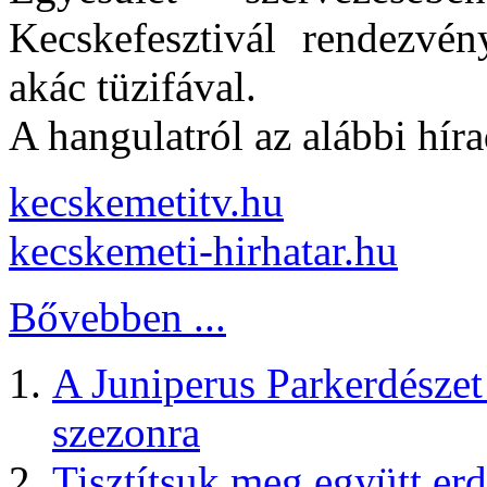
Kecskefesztivál rendezvén
akác tüzifával.
A hangulatról az alábbi hír
kecskemetitv.hu
kecskemeti-hirhatar.hu
Bővebben ...
A Juniperus Parkerdészet
szezonra
Tisztítsuk meg együtt er