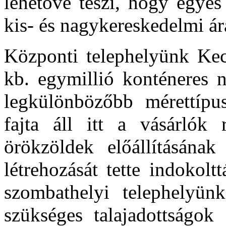
lehetővé teszi, hogy egye
kis- és nagykereskedelmi ára
Központi telephelyünk Kecs
kb. egymillió konténeres n
legkülönbözőbb mérettípu
fajta áll itt a vásárlók
örökzöldek előállításának
létrehozását tette indokolt
szombathelyi telephelyün
szükséges talajadottságok