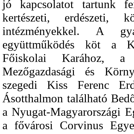
jó kapcsolatot tartunk f
kertészeti, erdészeti, 
intézményekkel. A gya
együttműködés köt a Ke
Főiskolai Karához, a
Mezőgazdasági és Környe
szegedi Kiss Ferenc Erd
Ásotthalmon található Bedő
a Nyugat-Magyarországi E
a fővárosi Corvinus Egye