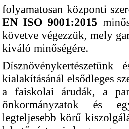
folyamatosan központi szer
EN ISO 9001:2015
minősé
követve végezzük, mely gara
kiváló minőségére.
Dísznövénykertészetünk és
kialakításánál elsődleges s
a faiskolai árudák, a park
önkormányzatok és eg
legteljesebb körű kiszolgá