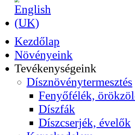
Kezdőlap
Növényeink
Tevékenységeink
Dísznövénytermesztés
Fenyőfélék, örökzö
Díszfák
Díszcserjék, évelők