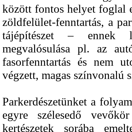
között fontos helyet foglal e
zöldfelület-fenntartás, a pa
tájépítészet – ennek l
megvalósulása pl. az autó
fasorfenntartás és nem u
végzett, magas színvonalú 
Parkerdészetünket a folyam
egyre szélesedő vevőkö
kertészetek sorába emelt