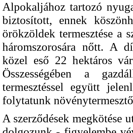
Alpokaljához tartozó nyuga
biztosított, ennek köszön
örökzöldek termesztése a s
háromszorosára nőtt. A d
közel eső 22 hektáros váro
Összességében a gazdálk
termesztéssel együtt jelen
folytatunk növénytermesztő 
A szerződések megkötése ut
dolgozunk - figyelembe vé