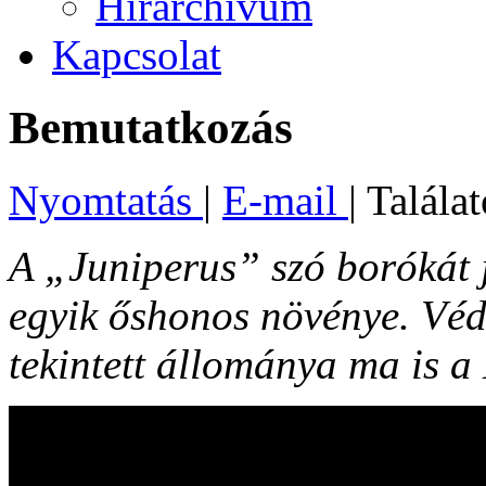
Hírarchívum
Kapcsolat
Bemutatkozás
Nyomtatás
|
E-mail
| Talála
A „Juniperus” szó borókát 
egyik őshonos növénye. Véde
tekintett állománya ma is 