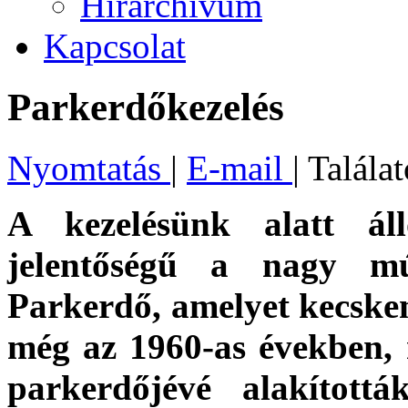
Hírarchívum
Kapcsolat
Parkerdőkezelés
Nyomtatás
|
E-mail
| Talála
A kezelésünk alatt ál
jelentőségű a nagy múl
Parkerdő, amelyet kecskem
még az 1960-as években,
parkerdőjévé alakítottá