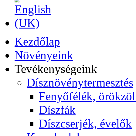
Kezdőlap
Növényeink
Tevékenységeink
Dísznövénytermesztés
Fenyőfélék, örökzö
Díszfák
Díszcserjék, évelők