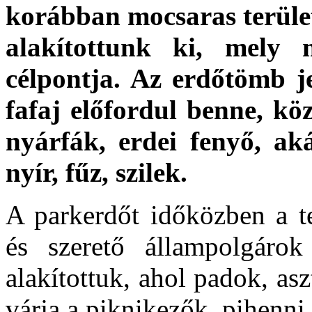
korábban mocsaras terület
alakítottunk ki, mely 
célpontja. Az erdőtömb je
fafaj előfordul benne, kö
nyárfák, erdei fenyő, aká
nyír, fűz, szilek.
A parkerdőt időközben a ter
és szerető állampolgárok
alakítottuk, ahol padok, as
várja a piknikezők, pihenn