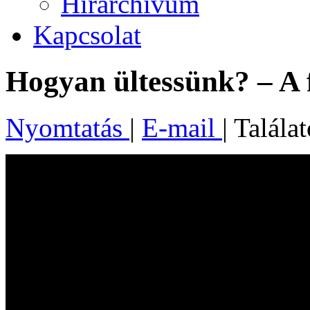
Hírarchívum
Kapcsolat
Hogyan ültessünk? – A fa
Nyomtatás
|
E-mail
| Talála