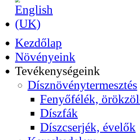
Kezdőlap
Növényeink
Tevékenységeink
Dísznövénytermesztés
Fenyőfélék, örökzö
Díszfák
Díszcserjék, évelők