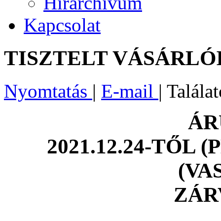
Hírarchívum
Kapcsolat
TISZTELT VÁSÁRLÓ
Nyomtatás
|
E-mail
| Talála
ÁR
2021.12.24-TŐL (
(VA
ZÁR