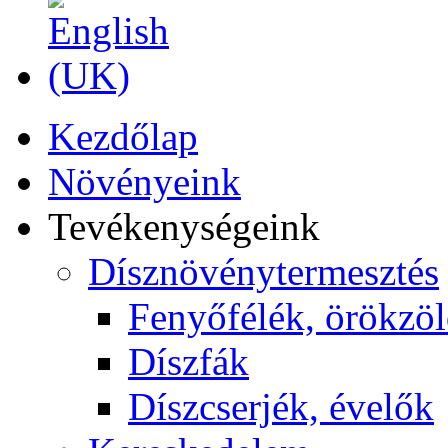
Kezdőlap
Növényeink
Tevékenységeink
Dísznövénytermesztés
Fenyőfélék, örökzö
Díszfák
Díszcserjék, évelők