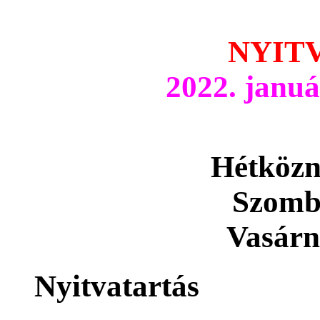
NYIT
2022. januá
Hétközn
Szomb
Vasár
Nyitvatartás