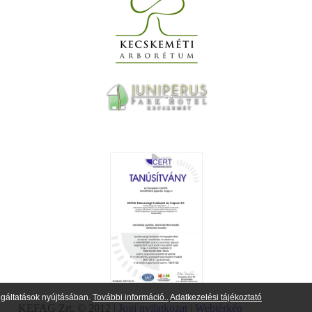
lgáltatások nyújtásában.
További információ..
Adatkezelési tájékoztató
KEFAG Zrt. © 2012 |
Jogi nyilatkozat
|
Webtérkép