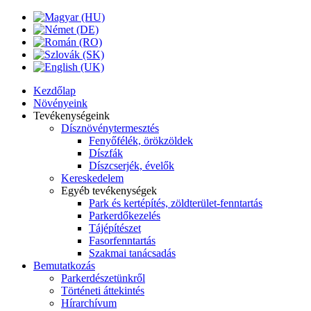
Kezdőlap
Növényeink
Tevékenységeink
Dísznövénytermesztés
Fenyőfélék, örökzöldek
Díszfák
Díszcserjék, évelők
Kereskedelem
Egyéb tevékenységek
Park és kertépítés, zöldterület-fenntartás
Parkerdőkezelés
Tájépítészet
Fasorfenntartás
Szakmai tanácsadás
Bemutatkozás
Parkerdészetünkről
Történeti áttekintés
Hírarchívum