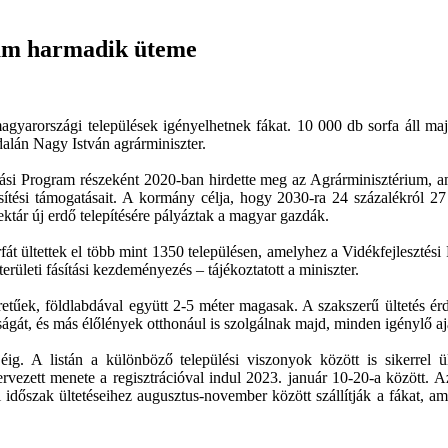
ram harmadik üteme
agyarországi települések igényelhetnek fákat. 10 000 db sorfa áll ma
ldalán Nagy István agrárminiszter.
tási Program részeként 2020-ban hirdette meg az Agrárminisztérium, ame
sítési támogatásait. A kormány célja, hogy 2030-ra 24 százalékról 27 
ektár új erdő telepítésére pályáztak a magyar gazdák.
t ültettek el több mint 1350 településen, amelyhez a Vidékfejlesztési P
rületi fásítási kezdeményezés – tájékoztatott a miniszter.
etűek, földlabdával együtt 2-5 méter magasak. A szakszerű ültetés ér
osságát, és más élőlények otthonául is szolgálnak majd, minden igénylő
jéig. A listán a különböző települési viszonyok között is sikerrel ü
ervezett menete a regisztrációval indul 2023. január 10-20-a között. A
zi időszak ültetéseihez augusztus-november között szállítják a fákat, am