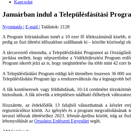
Kapcsolat
Januárban indul a Településfásítási Prog
Nyomtatás
|
E-mail
| Találatok: 2128
A Program folytatásában ismét a 10 ezer fő lélekszámúnál kisebb, m
pedig az őszi ültetési időszakban szállítanak ki – közölte közösségi o
A tárcavezető elmondta, a Településfásítási Programot az Országfásí
javítása mellett, hogy népszerűsítse a Vidékfejlesztési Program erdő
Program sikerét jelzi az is, hogy meghirdetése óta több mint 42 ezer h
A Településfásítási Program eddigi két ütemében összesen 36 000 sorfá
Településfásítási Program így a rendszerváltozás óta a legnagyobb belte
A fák konténeresek vagy földlabdásak, 10-14 centiméter törzskörmér
biztosítunk. A fák növelik a településen található élőhelyek változat
Hozzátette, az érdeklődők 13 fafajból választhatnak a készlet ere
regisztrációhoz kötött. Az igénylés és a program megvalósításának t
tavaszi időszak ültetéseihez 2023. február-áprilisa között, míg az ős
lebonyolítását az
Országos Erdészeti Egyesület
segíti.