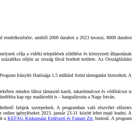
jd rendelkezésére, amiből 2000 darabot a 2023 tavaszi, 8000 darabot
lynek célja a vidéki települések zöldítése és környezeti állapotának
százalékra nőjön az ország fával borított területe. Az Országfásítási
rogram Irányító Hatósága 1,5 milliárd forint támogatást biztosított. A
dekében minden fához támasztó karót, takarómulcsot és védőrácsot is
 ajándékba kap egy madárodút is – hangsúlyozta a Nagy István.
ltethető fafajok szerepelnek. A programban való részvétel előzetes
z online igényléseket 2023. január 23-31 között lehet majd leadni. A
it a
KEFAG Kiskunsági Erdészeti és Faipari Zrt.
biztosít. A program