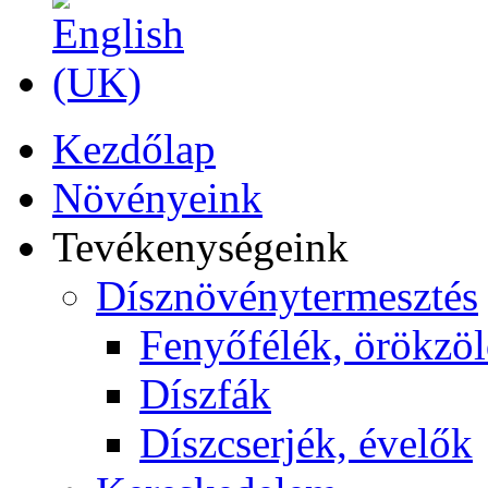
Kezdőlap
Növényeink
Tevékenységeink
Dísznövénytermesztés
Fenyőfélék, örökzö
Díszfák
Díszcserjék, évelők