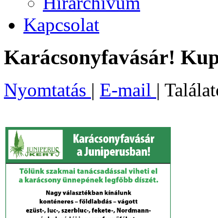
Hírarchívum
Kapcsolat
Karácsonyfavásár! Kup
Nyomtatás
|
E-mail
| Talála