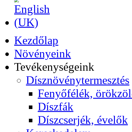
Kezdőlap
Növényeink
Tevékenységeink
Dísznövénytermesztés
Fenyőfélék, örökzö
Díszfák
Díszcserjék, évelők