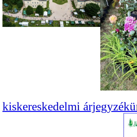
kiskereskedelmi árjegyzékü