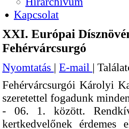
Hírarchívum
Kapcsolat
XXI. Európai Dísznövén
Fehérvárcsurgó
Nyomtatás
|
E-mail
| Talála
Fehérvárcsurgói Károlyi Ka
szeretettel fogadunk minde
- 06. 1. között. Rendkí
kertkedvelőnek érdemes el