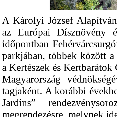
A Károlyi József Alapítvá
az Európai Dísznövény é
időpontban Fehérvárcsurgón
parkjában, többek között a
a Kertészek és Kertbarátok
Magyarország védnökségév
tagjaként. A korábbi évekh
Jardins” rendezvénysor
megrendezésre, melynek ide