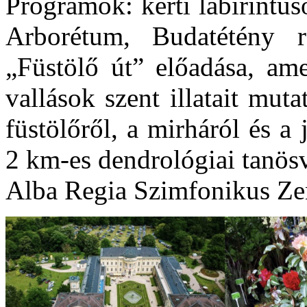
Programok: kerti labirintus
Arborétum, Budatétény ró
„Füstölő út” előadása, am
vallások szent illatait mut
füstölőről, a mirháról és a
2 km-es dendrológiai tanös
Alba Regia Szimfonikus Zen