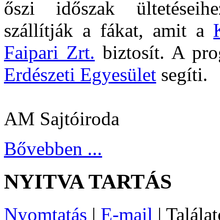
őszi időszak ültetéseih
szállítják a fákat, amit a
Faipari Zrt.
biztosít. A pr
Erdészeti Egyesület
segíti.
AM Sajtóiroda
Bővebben ...
NYITVA TARTÁS
Nyomtatás
|
E-mail
| Talála