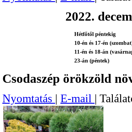
2022. decem
Hétfőtől péntekig
10-én és 17-én (szombat
11-én és 18-án (vasárna
23-án (péntek)
Csodaszép örökzöld nö
Nyomtatás
|
E-mail
| Talála