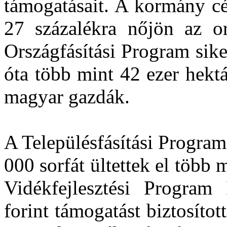
támogatásait. A kormány cé
27 százalékra nőjön az ors
Országfásítási Program sike
óta több mint 42 ezer hektá
magyar gazdák.
A Településfásítási Progra
000 sorfát ültettek el több
Vidékfejlesztési Program 
forint támogatást biztosítot