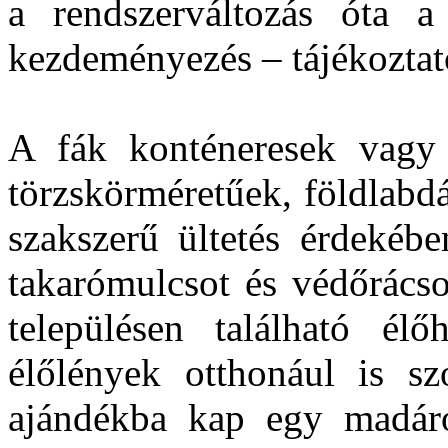
a rendszerváltozás óta a 
kezdeményezés – tájékoztato
A fák konténeresek vagy 
törzskörméretűek, földlabd
szakszerű ültetés érdekéb
takarómulcsot és védőrácso
településen található élő
élőlények otthonául is s
ajándékba kap egy madár