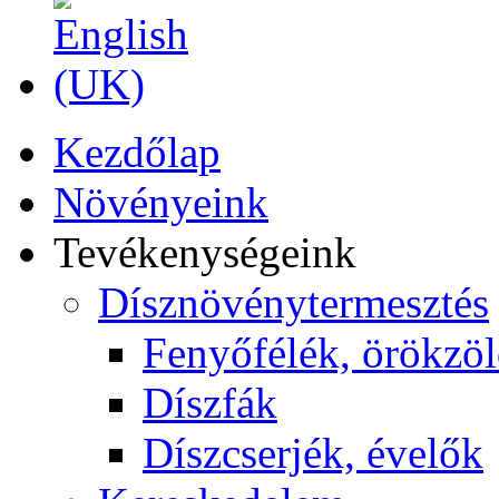
Kezdőlap
Növényeink
Tevékenységeink
Dísznövénytermesztés
Fenyőfélék, örökzö
Díszfák
Díszcserjék, évelők