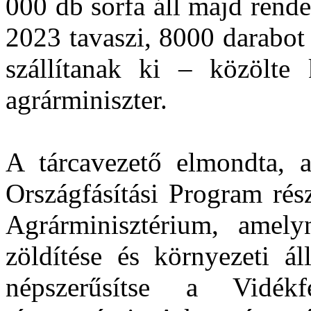
000 db sorfa áll majd rend
2023 tavaszi, 8000 darabot 
szállítanak ki – közölte
agrárminiszter.
A tárcavezető elmondta, a
Országfásítási Program rés
Agrárminisztérium, amely
zöldítése és környezeti ál
népszerűsítse a Vidékfe